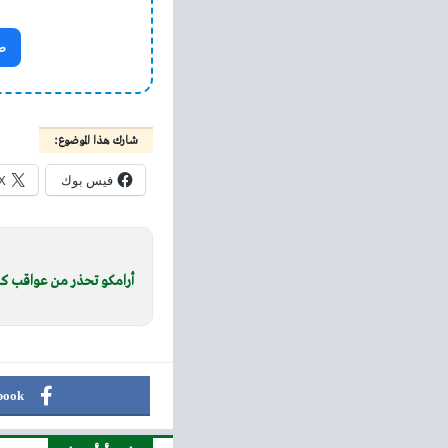
ص
شارك هذا الموضوع:
فيس بوك
X
أرامكو تحذر من عواقب كار
book