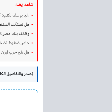
شاهد ايضا:
رانيا يوسف تكتب: كيف
هل تستأنف السنغال قر
وظائف بنك مصر 2026 لحديثي التخرج الشروط وخطوات اللتقديم
خاص ضغوط تضخمية جد
هل تثير حرب إيران 
المصدر والتفاصيل الكا