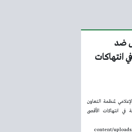
يل ضد
دة ملحوظة في انتهاكات
context”:”https://schema.org”,”@ty”:”المرصد الإعلامي لمنظمة التعاون
يره الـ 119 موثقا زيادة ملحوظة في انتهاكات الأقصى
content/uploads