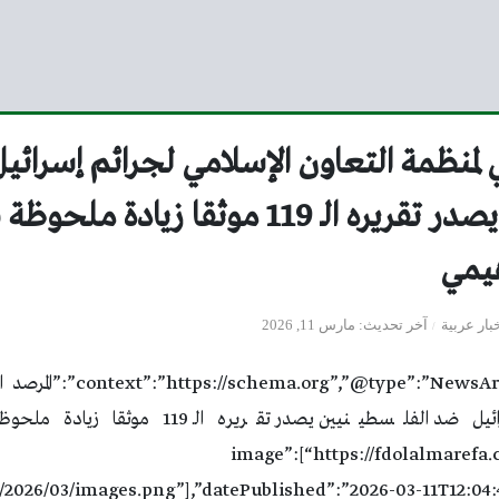
ي لمنظمة التعاون الإسلامي لجرائم إسرائ
الفلسطينيين يصدر تقريره الـ 119 موثقا زيا
هيمي
بار عربية
آخر تحديث
مارس 11, 2026
{“@pe”:”NewsArticle”,”headline
الإسلامي لجرائم إسرائيل ضد الفلسطينيين يصدر تقر
”,”image”:[“https://fdolalmarefa.com/wp-
/2026/03/images.png”],”datePublished”:”2026-03-11T12:04: