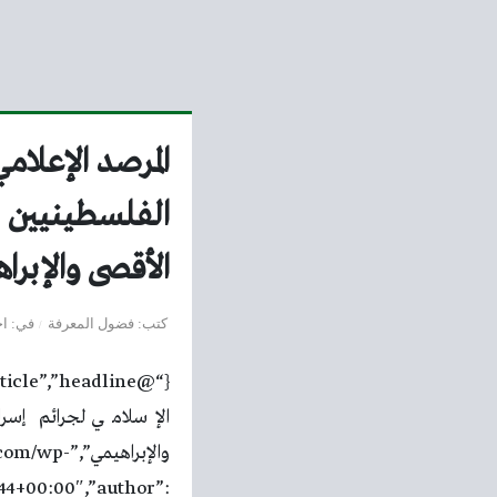
المرصد الإعلام
الأقصى والإبرا
كتب
فضول المعرفة
في
اخ
والإبراهيمي
44+00:00″,”author”: