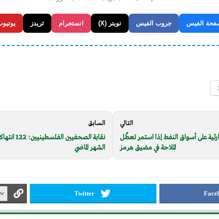
فحة الفيس
جروب الفيس
تويتر (X)
انستجرام
ثريدز
يوتيوب
التالي
السابق
ثية على أسواق النفط إذا استمر تعطّل
نقابة الصحفيي
الملاحة في مضيق هرمز
الشهر الماضي
Twitter
Face