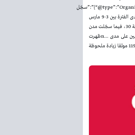
{“@type”:”Organization”,”name”:”fdolalmarefa”,”url”:”https://fdolalmarefa.com”},”description”:”سجّل
المرصد الإعلامي لمنظمة التعاون الإسلامي لجرائم إسرائيل ضد الفلسطينيين، 1318 جريمة على مدى الفترة بين 3-9 مارس
2026، حيث وثّق 41 شهيدا، من بينهم، 15 في قطاع غزة، بالإضافة إلى انتشال 20 جثمانا، وإصابة 30، فيما سجّلت مدن
وقرى الضفة الغربية سقوط ستة شهداء و59 جريحا، ليصل مجموع من سقط من الفلسطينيين على مدى …nظهرت
المقالة المرصد الإعلامي لمنظمة التعاون الإسلامي لجرائم إسرائيل ضد الفلسطينيين يصدر تقريره الـ 119 موثقا زيادة ملحوظة