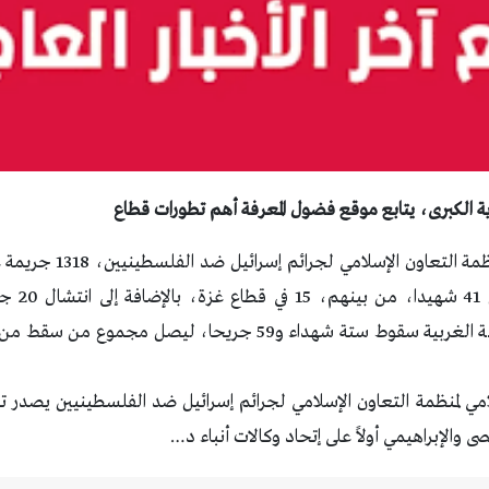
دية الكبرى، يتابع موقع فضول المعرفة أهم تطورات قطاع
سجّلت مدن وقرى الضفة الغربية سقوط ستة شهداء و59 جريحا، ليص
ى والإبراهيمي أولاً على إتحاد وكالات أنباء د…