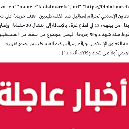
اهيمي أولاً على إتحاد وكالات أنباء د”}