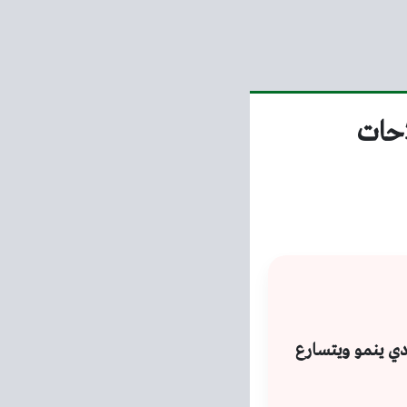
احات
دي ينمو ويتسارع