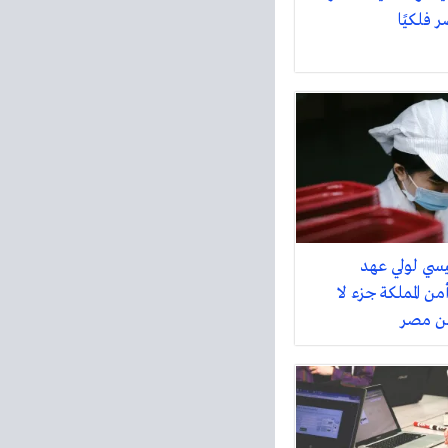
سي لولي عهد
ن المملكة جزء لا
من مصر