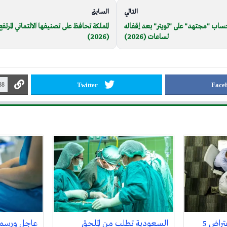
التالي
السابق
اب "مجتهد" على "تويتر" بعد إقفاله
المملكة تحافظ على تصنيفها الائتماني المرتف
لساعات (2026)
(2026)
Twitter
Face
عاجل: الدفاع: رصد واعتراض 5
السعودية تطلب من الملحق
عاجل ورسميا