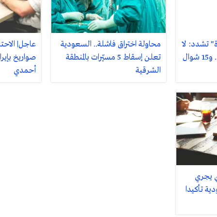
" تشدد: لا
محاولة اختراق فاشلة.. السعودية
عاجل| الاحت
حج إلا بتأشيرة نظامية.. و15 شوال
تعلن إسقاط 5 مسيّرات بالمنطقة
صواريخ بإير
الشرقية
أحمدي
ي يجري
ية تأكيدا