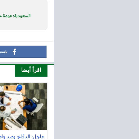
السعودية: عودة حس
book
اقرأ أيضا