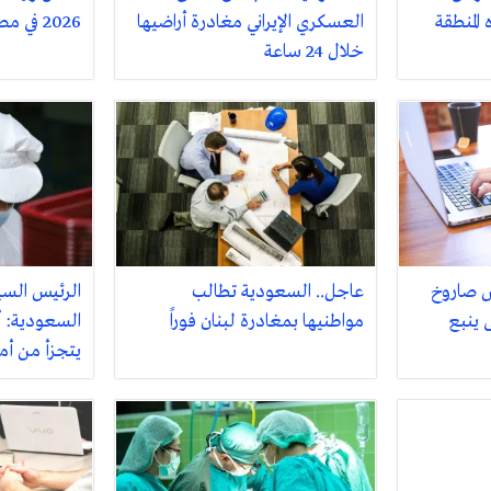
المنطقة
العسكري الإيراني مغادرة أراضيها
2026 في مصر فلكيًا
خلال 24 ساعة
ض صاروخ
عاجل.. السعودية تطالب
الرئيس السي
 ينبع
مواطنيها بمغادرة لبنان فوراً
السعودية: أم
يتجزأ من أ