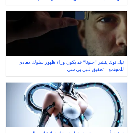
تيك توك ينشر "جنونا" قد يكون وراء ظهور سلوك معادي
للمجتمع – تحقيق لـبي بي سي