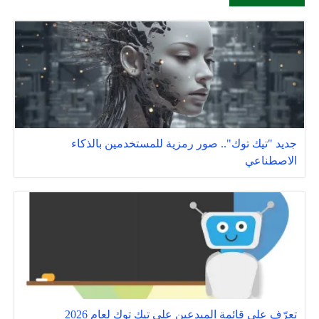
جديد "تيك توك".. صور رمزية للمستخدمين بالذكاء
الاصطناعي
تعرّف على قائمة المبدعين على تيك توك لعام 2026