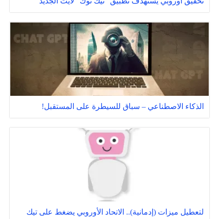
تحقيق أوروبي يستهدف تطبيق "تيك توك" لايت الجديد
الذكاء الاصطناعي – سباق للسيطرة على المستقبل!
لتعطيل ميزات (إدمانية).. الاتحاد الأوروبي يضغط على تيك