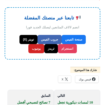
تابعنا عبر منصتك المفضلة
انضم لالاف المتابعين ليصلك الجديد فورا
صفحة الفيس
جروب الفيس
تويتر (X)
انستجرام
ثريدز
يوتيوب
شارك هذا الموضوع:
فيس بوك
X
التالي
السابق
10 لمسات ديكورية تجعل
7 نصائح لتصبحي أفضل