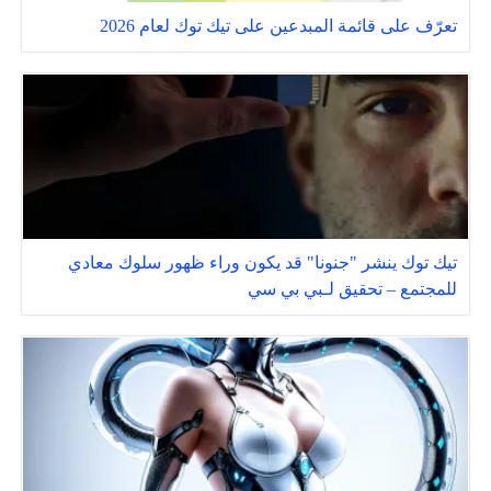
تعرّف على قائمة المبدعين على تيك توك لعام 2026
تيك توك ينشر "جنونا" قد يكون وراء ظهور سلوك معادي
للمجتمع – تحقيق لـبي بي سي