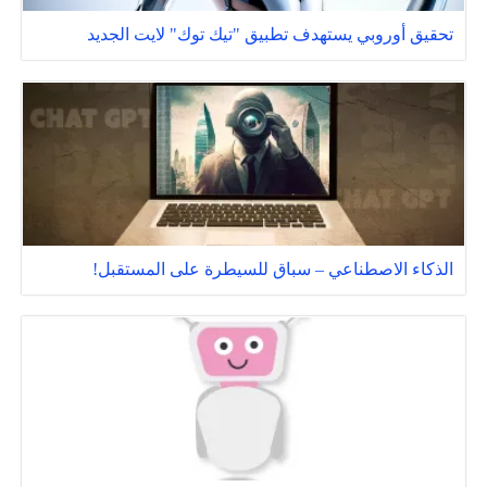
تحقيق أوروبي يستهدف تطبيق "تيك توك" لايت الجديد
الذكاء الاصطناعي – سباق للسيطرة على المستقبل!