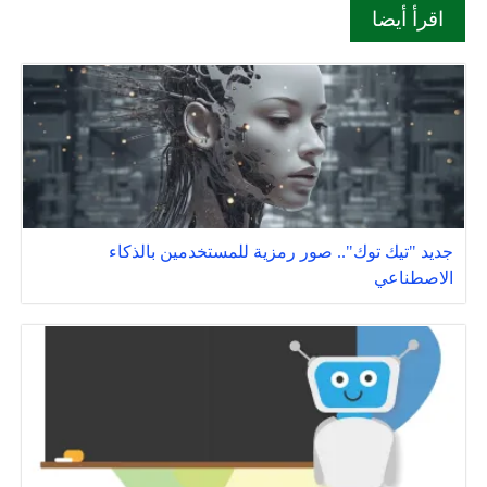
اقرأ أيضا
جديد "تيك توك".. صور رمزية للمستخدمين بالذكاء
الاصطناعي