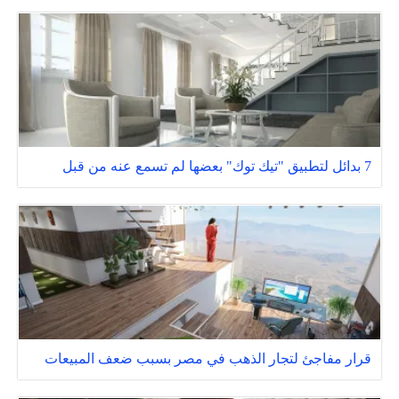
7 بدائل لتطبيق "تيك توك" بعضها لم تسمع عنه من قبل
قرار مفاجئ لتجار الذهب في مصر بسبب ضعف المبيعات