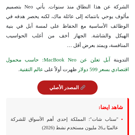
الشركة عن هذا النطاق منذ سنوات. يأتي Neo بتصميم
مألوف يوحي بانتمائه إلى عائلة ماك، لكنه يحصر هدفه في
الوظائف الأساسية مع الحفاظ على لمسة آبل في بنية
الهيكل والشاشة. الجهاز أخف من أغلب الحواسيب
المنافسة، ويمتد بعرض أقل …
التدوينة
آبل تعلن عن MacBook Neo: حاسب محمول
اقتصادي بسعر 599 دولار
ظهرت أولاً على
عالم التقنية
.
المصدر الأصلي
شاهد ايضا:
"سناب شات": المملكة إحدى أهم الأسواق للشركة
عالميًا بـ26 مليون مستخدم نشط (2026)